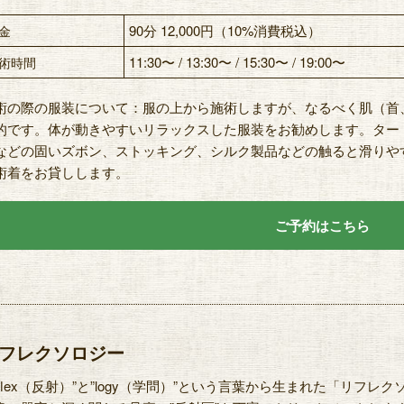
90分 12,000円（10%消費税込）
金
11:30〜 / 13:30〜 / 15:30〜 / 19:00〜
術時間
術の際の服装について：服の上から施術しますが、なるべく肌（首
的です。体が動きやすいリラックスした服装をお勧めします。ター
などの固いズボン、ストッキング、シルク製品などの触ると滑りや
術着をお貸しします。
ご予約はこちら
フレクソロジー
reflex（反射）”と”logy（学問）”という言葉から生まれた「リ