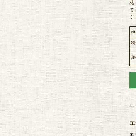
花
て
く
担
料
施
エ
エ