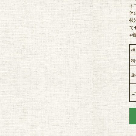
ト
体
技
て
※
担
料
施
ご