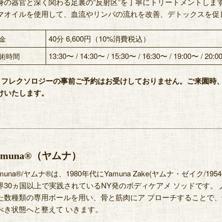
身の器官と深く関わる足裏の”反射区”を丁寧にトリートメントしま
マオイルを使用して、血流やリンパの流れを改善、デトックスを促
40分 6,600円（10%消費税込）
金
13:30〜 / 14:30〜 / 15:30〜 / 16:30〜 / 19:00〜 / 20:
術時間
リフレクソロジーの事前ご予約はお受けしておりません。ご来園時
けいたします。
amuna®（ヤムナ）
amuna®/ヤムナ®は、1980年代にYamuna Zake(ヤムナ・ゼイク/
界30ヵ国以上で実践されているNY発のボディケアメ ソッドです。
た数種類の専用ボールを用い、骨と筋肉にア プローチすることで、
べき状態へと整えて いきます。