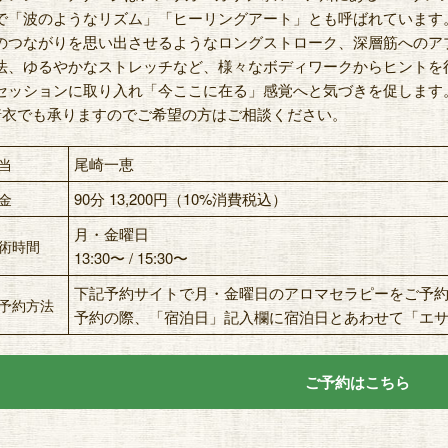
で「波のようなリズム」「ヒーリングアート」とも呼ばれています
のつながりを思い出させるようなロングストローク、深層筋へのア
法、ゆるやかなストレッチなど、様々なボディワークからヒントを
セッションに取り入れ「今ここに在る」感覚へと気づきを促します
着衣でも承りますのでご希望の方はご相談ください。
尾崎一恵
当
90分 13,200円（10%消費税込）
金
月・金曜日
術時間
13:30〜 / 15:30〜
下記予約サイトで月・金曜日のアロマセラピーをご予
予約方法
予約の際、「宿泊日」記入欄に宿泊日とあわせて「エ
ご予約はこちら