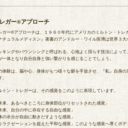
レガー®アプローチ
レガー®アプローチは、１９６０年代にアメリカのミルトン・トレ
ナチュラルメディスン』著書のアンドルー・ワイル医博は世界３大
ッキングやバウンシングと呼ばれる、心地よく揺らす技法によって
が一体となり自分自身と強い繋がりを感じることでしょう。
の体験は、脳や心、身体がもつ様々な癖を手放させ、『私』自身の
す。
ルトン・トレガーは、その感覚をこのように表現しています。
本来、あるべきところに身体部位がリセットされた感覚」
本来、自分の中に存在する自由な感覚」
体の水分が自由に動きだすような感覚」
リラクゼーションを超えた平和な感覚」このような感覚へ導くボデ