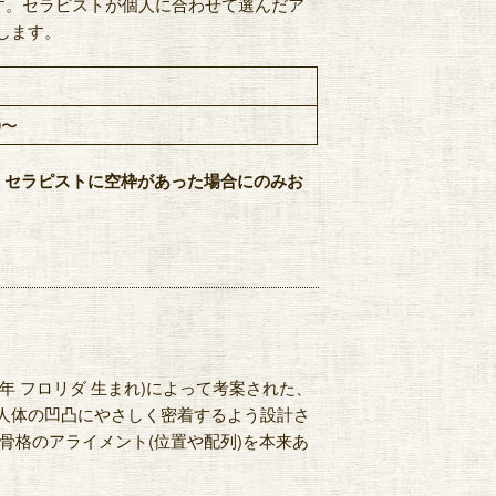
す。セラピストが個人に合わせて選んだア
します。
00〜
、セラピストに空枠があった場合にのみお
1954年 フロリダ 生まれ)によって考案された、
 人体の凹凸にやさしく密着するよう設計さ
骨格のアライメント(位置や配列)を本来あ