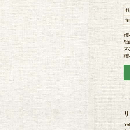
料
施
施
想
ズ
施
リ
”