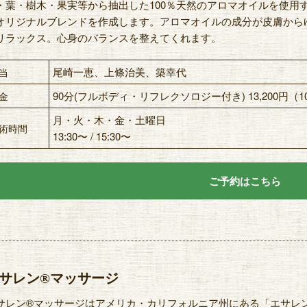
・葉・樹木・果実等から抽出した100％天然のアロマオイルを使用
オリジナルブレンドを作成します。アロマオイルの成分が皮膚から
リラックス。心身のバランスを整えてくれます。
尾崎一恵、上條治美、築幸代
当
90分(フルボディ・リフレクソロジー付き) 13,200円（
金
月・火・木・金・土曜日
術時間
13:30〜 / 15:30〜
ご予約はこちら
サレン®マッサージ
サレン®マッサージはアメリカ・カリフォルニア州にある「エサレ