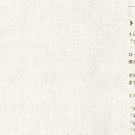
ト
ト
『
ロ
体
そ
ま
ミ
「
「
「
「