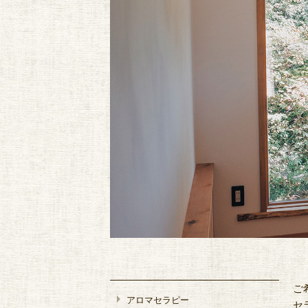
ご
arrow_right
アロマセラピー
セ