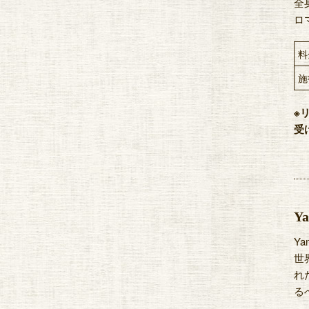
全
ロ
料
施
※
受
Y
Y
世
れ
る