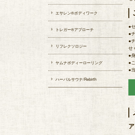
arrow_right
エサレン®ボディワーク
●
arrow_right
トレガー®アプローチ
●
●
arrow_right
リフレクソロジー
せ
●
arrow_right
●
ヤムナボディーローリング
●
arrow_right
ハーバルサウナ/Rebirth
ア