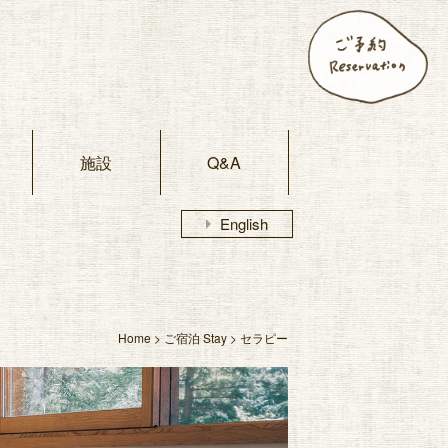
施設
Q&A
arrow_right
English
Home
>
ご宿泊 Stay
> セラピー