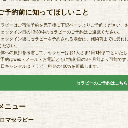
ご予約前に知ってほしいこと
セラピーはご宿泊予約を完了後に下記ページよりご予約ください。
チェックイン日の13:30枠のセラピーのご予約はご遠慮ください。
チェックイン後にセラピーを予約される場合は、施術前までに受付
ください。
身体への負担を考慮して、セラピーはお1人さま1日1枠までといた
ご予約はweb・メール・お電話ともに施術日の3ヶ月前より可能です
当日キャンセルはセラピー料金の100%を頂戴します。
セラピーのご予約はこちら
メニュー
ロマセラピー